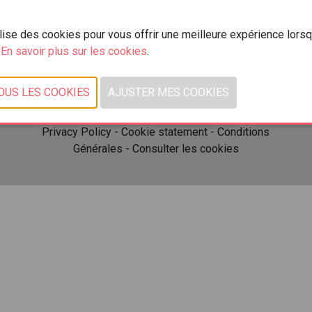
Kortrijk Xpo
Doorniksesteenweg 216
ilise des cookies pour vous offrir une meilleure expérience lors
8500 Courtrai
.
En savoir plus sur les cookies
.
© 2026, Xpo Group
Privacy Policy
-
Cookie statement
-
Conditions
Générales
-
Consulter les cookies