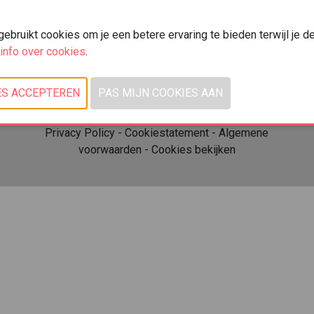
Kortrijk Xpo
Doorniksesteenweg 216
bruikt cookies om je een betere ervaring te bieden terwijl je d
8500 Kortrijk
info over cookies
.
© 2026, Xpo Group
Privacy Policy
-
Cookiestatement
-
Algemene
voorwaarden
-
Cookies bekijken