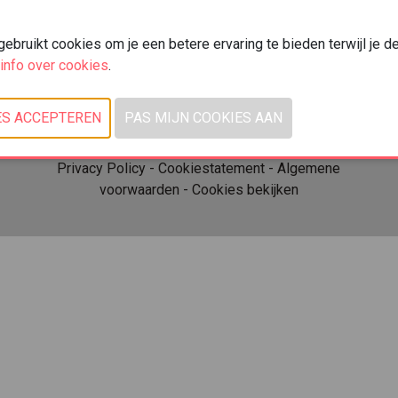
Kortrijk Xpo
Doorniksesteenweg 216
bruikt cookies om je een betere ervaring te bieden terwijl je d
8500 Kortrijk
info over cookies
.
© 2026, Xpo Group
Privacy Policy
-
Cookiestatement
-
Algemene
voorwaarden
-
Cookies bekijken